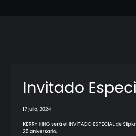
Cine Frame
Vive el Cine Frame a Frame
Cineframe - Vive el cine Frame a Frame
Cineframe - Vive el cine Frame a Frame
Invitado Especi
17 julio, 2024
KERRY KING será el INVITADO ESPECIAL de Slipk
25 aniversario.