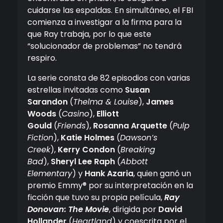
cuidarse las espaldas. En simultáneo, el FBI
comienza a investigar a la firma para la
que Ray trabaja, por lo que este
“solucionador de problemas” no tendrá
respiro.
La serie consta de 82 episodios con varias
estrellas invitadas como
Susan
Sarandon
(
Thelma & Louise
),
James
Woods
(
Casino
),
Elliott
Gould
(
Friends
),
Rosanna Arquette
(
Pulp
Fiction
),
Katie Holmes
(
Dawson’s
Creek
),
Kerry Condon
(
Breaking
Bad
),
Sheryl Lee Raph
(
Abbott
Elementary
) y
Hank Azaria
, quien ganó un
premio Emmy® por su interpretación en la
ficción que tuvo su propia película,
Ray
Donovan: The Movie
, dirigida por
David
Hollander
(
Heartland
) y coescrita por el