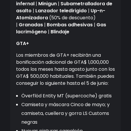
infernal
|
Minigun
|
Subametralladora de
asalto
|
Lanzador teledirigido
|
Up-n-
Atomizadora
(50% de descuento)
|
Granadas
|
Bombas adhesivas
|
Gas
lacrimógeno
|
Blindaje
GTA+
Los miembros de GTA+ recibirán una
bonificación adicional de GTA$ 1,000,000
todos los meses hasta agosto junto con los
GTA$ 500,000 habituales. También puedes
conseguir lo siguiente hasta el 5 de junio:
Överflöd Entity MT (supercoche) gratis
Camiseta y máscara Cinco de mayo; y
camiseta, cuellera y gorra LS Customs
negras
Nuevas pinturas camaleón