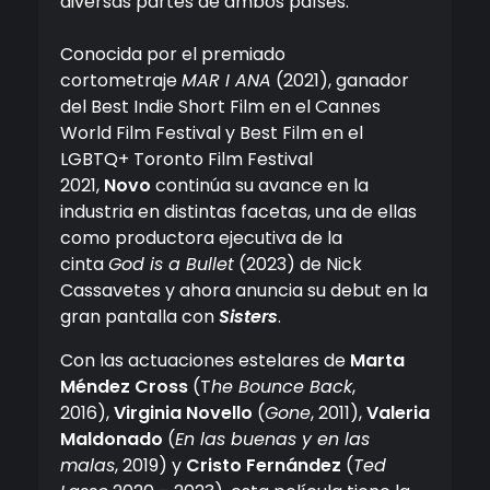
diversas partes de ambos países.
Conocida por el premiado
cortometraje
MAR I ANA
(2021), ganador
del Best Indie Short Film en el Cannes
World Film Festival y Best Film en el
LGBTQ+ Toronto Film Festival
2021,
Novo
continúa su avance en la
industria en distintas facetas, una de ellas
como productora ejecutiva de la
cinta
God is a Bullet
(2023) de Nick
Cassavetes y ahora anuncia su debut en la
gran pantalla con
Sisters
.
Con las actuaciones estelares de
Marta
Méndez Cross
(T
he Bounce Back
,
2016),
Virginia Novello
(
Gone
, 2011),
Valeria
Maldonado
(
En las buenas y en las
malas
, 2019) y
Cristo Fernández
(
Ted