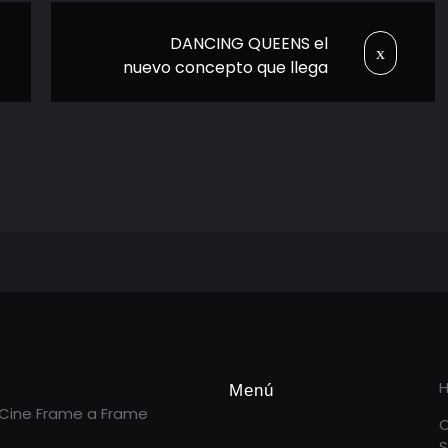
DANCING QUEENS el
nuevo concepto que llega
a México
Menú
 Cine Frame a Frame
S