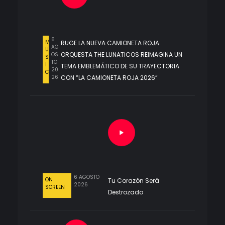
6
M
RUGE LA NUEVA CAMIONETA ROJA:
AG
U
ORQUESTA THE LUNATICOS REIMAGINA UN
OS
S
TO
I
TEMA EMBLEMÁTICO DE SU TRAYECTORIA
20
C
26
CON “LA CAMIONETA ROJA 2026”
6 AGOSTO
ON
Tu Corazón Será
2026
SCREEN
Destrozado