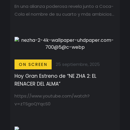
En una alianza poderosa revela junto a Coca-
Cola el nombre de su cuarto y más ambicioso
...
25 septiembre, 2025
ON SCREEN
Hoy Gran Estreno de “NE ZHA 2: EL
RENACER DEL ALMA”
https://www.youtube.com/watch?
v=zTSgoQYqcS0