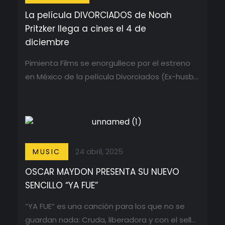
La película DIVORCIADOS de Noah
Pritzker llega a cines el 4 de
diciembre
Pimienta Films se enorgullece por el estreno
en México de la película Divorciados (Ex-husb
...
24 abril, 2025
MUSIC
OSCAR MAYDON PRESENTA SU NUEVO
SENCILLO “YA FUE”
“YA FUE” es una canción para los que no se
guardan nada: Cruda, liberadora y con el sello