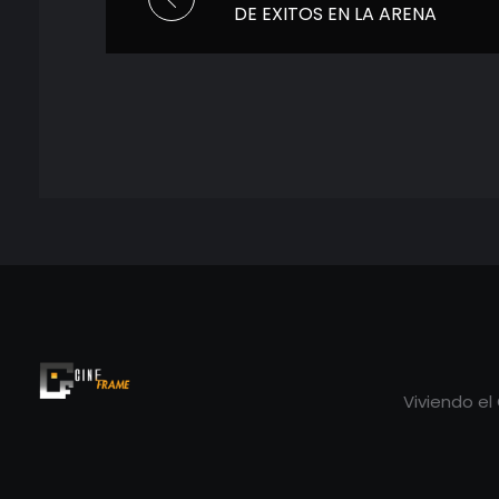
DE EXITOS EN LA ARENA
CDMX
Viviendo el
Cineframe - Vive el cine Frame a Frame
Cineframe - Vive el cine Frame a Frame