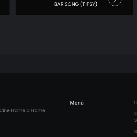
BAR SONG (TIPSY)
Menú
 Cine Frame a Frame
S
S