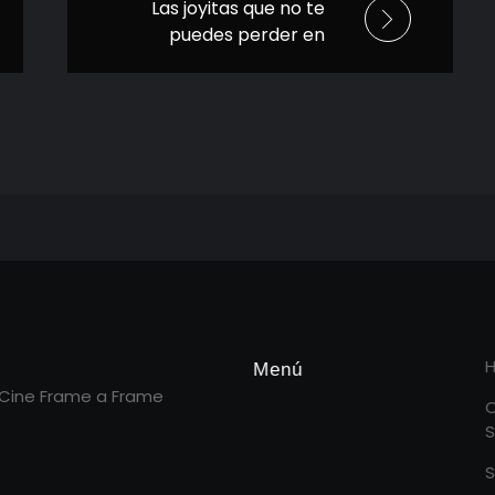
Las joyitas que no te
puedes perder en
Corona Capital 2025
Menú
 Cine Frame a Frame
S
S