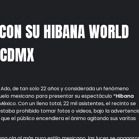
 CON SU HIBANA WORLD
A CDMX
a Ado, de tan solo 22 años y considerada un fenómeno
 suelo mexicano para presentar su espectáculo
“Hibana
xico. Con un lleno total, 22 mil asistentes, el recinto se
staba prohibido tomar fotos o videos, bajo la advertenci
ió que el público encendiera el ánimo agitando sus varitas
y una ola al más puro estilo mexicano, las luces se apagaro