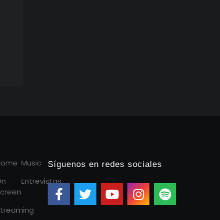
Home
Music
Síguenos en redes sociales
On
Entrevistas
creen
treaming