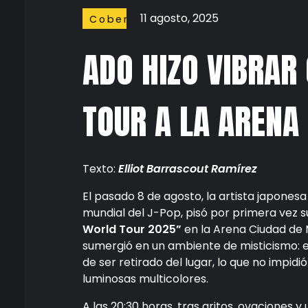
11 agosto, 2025
Coberturas
ADO HIZO VIBRAR
TOUR A LA AREN
Texto:
Elliot Barrascout Ramírez
El pasado 8 de agosto, la artista japones
mundial del J-Pop, pisó por primera vez
World Tour 2025”
en la Arena Ciudad de Mé
sumergió en un ambiente de misticismo: e
de ser retirado del lugar, lo que no impid
luminosas multicolores.
A las 20:30 horas, tras gritos, ovaciones 