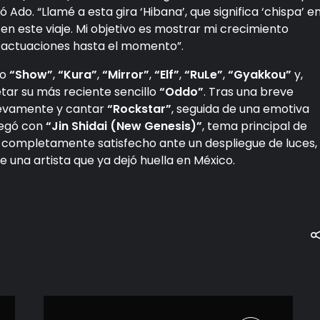
Ado. “Llamé a esta gira ‘Hibana’, que significa ‘chispa’ e
en este viaje. Mi objetivo es mostrar mi crecimiento
es actuaciones hasta el momento”.
mo
“Show”
,
“Kura”
,
“Mirror”
,
“Elf”
,
“RuLe”
,
“Gyakkou”
y,
etar su más reciente sencillo
“Oddo”
. Tras una breve
uevamente y cantar
“Rockstar”
, seguida de una emotiva
llegó con
“Jin Shidai (New Genesis)”
, tema principal de
o completamente satisfecho ante un despliegue de luces,
de una artista que ya dejó huella en México.