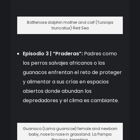
Bottlenose dolphin mother and calf (Tursiops
truncatus) Red Sea
Episodio 3 | “Praderas”:
Padres como
los perros salvajes africanos o los
guanacos enfrentan el reto de proteger
y alimentar a sus crías en espacios
abiertos donde abundan los
depredadores y el clima es cambiante.
Guanaco (Lama guanicoe) female and newborn
baby, nose to nose in grassland. La Pampa
Province, Argentina.