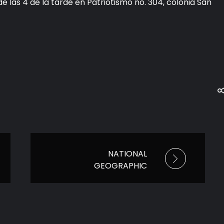
de las 4 de la tarde en Patriotismo no. 304, colonia San
NATIONAL
GEOGRAPHIC
PRESENTA SABORES
CASEROS CON
ANTONI POROWSKI