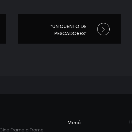
“UN CUENTO DE
PESCADORES”
Estreno 30 de abril
Menú
 Cine Frame a Frame