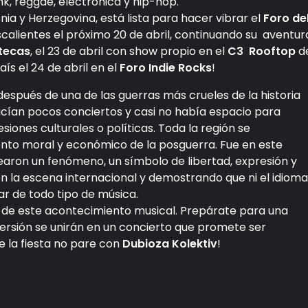
k, reggae, electrónica y hip-hop.
snia y Herzegovina, está lista para hacer vibrar el
Foro de
alientes el próximo 20 de abril, continuando su aventur
atecas
, el 23 de abril con show propio en el
C3 Rooftop
d
ís el 24 de abril en el
Foro Indie Rocks
!
después de una de las guerras más crueles de la historia
hacían pocos conciertos y casi no había espacio para
siones culturales o políticas. Toda la región se
to moral y económico de la posguerra. Fue en este
rearon un fenómeno, un símbolo de libertad, expresión y
n la escena internacional y demostrando que ni el idioma
tar de todo tipo de música.
e de este acontecimiento musical. Prepárate para una
versión se unirán en un concierto que promete ser
e la fiesta no pare con
Dubioza Kolektiv
!