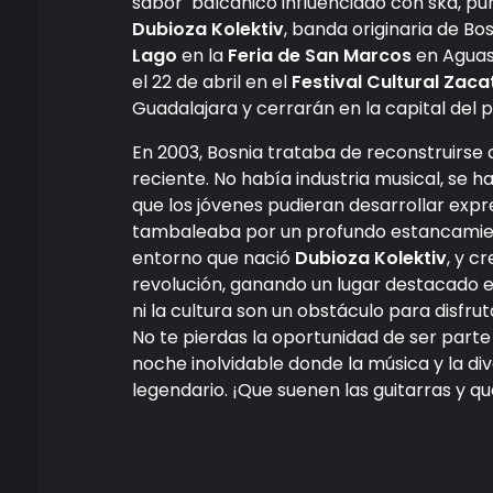
sabor balcánico influenciado con ska, pun
Dubioza Kolektiv
, banda originaria de Bo
Lago
en la
Feria de San Marcos
en Aguasc
el 22 de abril en el
Festival Cultural Zac
Guadalajara y cerrarán en la capital del pa
En 2003, Bosnia trataba de reconstruirse 
reciente. No había industria musical, se 
que los jóvenes pudieran desarrollar expre
tambaleaba por un profundo estancamien
entorno que nació
Dubioza Kolektiv
, y c
revolución, ganando un lugar destacado e
ni la cultura son un obstáculo para disfru
No te pierdas la oportunidad de ser part
noche inolvidable donde la música y la di
legendario. ¡Que suenen las guitarras y qu