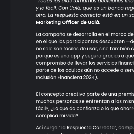
“
Todos los días tomamos decisiones fina
y lo fácil. Con Ualá, que es un banco reg
otro. La respuesta correcta está en un so
Marketing Officer de Ualá
.
La campaña se desarrolla en el marco de
en el que los participantes descubren —de
no solo son fáciles de usar, sino también c
porque es una app y segura gracias a que 
compromiso de llevar los servicios financi
parte de los adultos aún no accede a serv
Inclusión Financiera 2024).
El concepto creativo parte de una premisa 
muchas personas se enfrentan a las misma
fácil?, ¿Lo que da confianza o lo que ahor
complica mi vida?
Así surge “La Respuesta Correcta”, compue