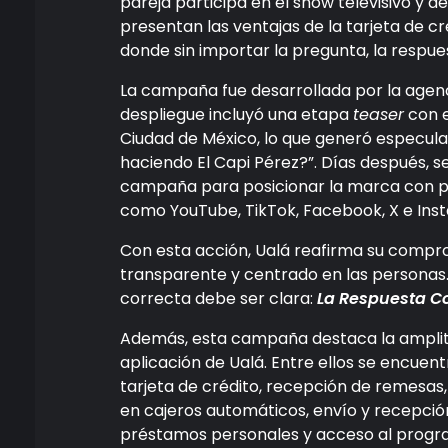
pareja participa en el show televisivo y d
presentan las ventajas de la tarjeta de c
donde sin importar la pregunta, la respu
La campaña fue desarrollada por la agenc
despliegue incluyó una etapa
teaser
con e
Ciudad de México, lo que generó especul
haciendo El Capi Pérez?”. Días después, s
campaña para posicionar la marca con pre
como YouTube, TikTok, Facebook, X e Ins
Con esta acción, Ualá reafirma su compr
transparente y centrado en las personas.
correcta debe ser clara:
La Respuesta Co
Además, esta campaña destaca la amplitud
aplicación de Ualá. Entre ellos se encuen
tarjeta de crédito, recepción de remesas,
en cajeros automáticos, envío y recepción 
préstamos personales y acceso al program