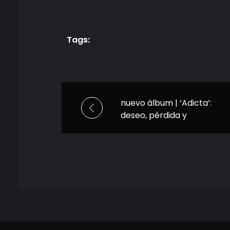
Tags:
nuevo álbum | ‘Adicta’:
deseo, pérdida y
redención en el nuevo
release de La Favi