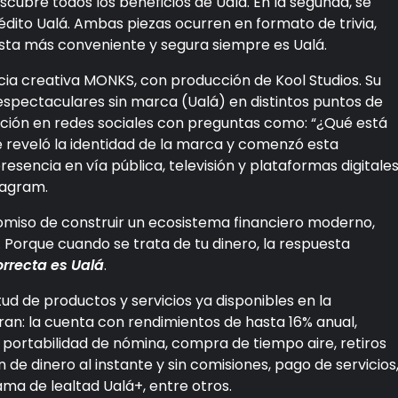
escubre todos los beneficios de Ualá. En la segunda, se
rédito Ualá. Ambas piezas ocurren en formato de trivia,
esta más conveniente y segura siempre es Ualá.
ia creativa MONKS, con producción de Kool Studios. Su
spectaculares sin marca (Ualá) en distintos puntos de
ación en redes sociales con preguntas como: “¿Qué está
e reveló la identidad de la marca y comenzó esta
sencia en vía pública, televisión y plataformas digitale
tagram.
omiso de construir un ecosistema financiero moderno,
 Porque cuando se trata de tu dinero, la respuesta
rrecta es Ualá
.
 de productos y servicios ya disponibles en la
tran: la cuenta con rendimientos de hasta 16% anual,
 portabilidad de nómina, compra de tiempo aire, retiros
de dinero al instante y sin comisiones, pago de servicios
a de lealtad Ualá+, entre otros.