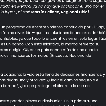
ncieras que parecen obligarnos a elegir entre lo segur
ulado en México, ya no hay que sacrificar el uno por el
lo lugar
”, afirmó
Martín Bellocq
,
Regional Chief
 un programa de entretenimiento conducido por El Capi,
 forma divertida— que las soluciones financieras de Ualá
onfiables, ya que todo lo encuentras en un solo lugar, fáci
es un banco. Con esta iniciativa, la marca refuerza su
eros al siglo XXI, en un país donde más de una cuarta
icios financieros formales. (Encuesta Nacional de
cotidiana: la vida está llena de decisiones financieras, y
s dudas una y otra vez: ¿Elegir el camino seguro o el
ra tiempo?, ¿Lo que protege mi dinero o lo que no
sta por dos piezas audiovisuales. En la primera, una