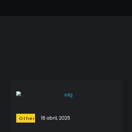
10 August, 2026
Cineframe - Vive el cine Frame a Frame
Cineframe - Vive el cine Frame a Frame
18 abril, 2025
Other
Stuffs