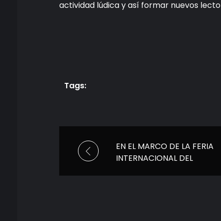
actividad lúdica y así formar nuevos lecto
Tags:
EN EL MARCO DE LA FERIA
INTERNACIONAL DEL
LIBRO (FIL), CÓDICE
PRESENTA CIUDADANÍA
360°, LA LLAVE PARA
TRANSFORMAR A MÉXICO