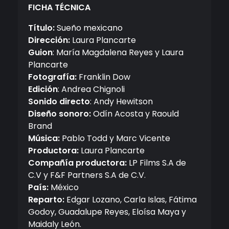
FICHA TÉCNICA
Título:
Sueño mexicano
Dirección:
Laura Plancarte
Guion
: María Magdalena Reyes y Laura
Plancarte
Fotografía:
Franklin Dow
Edición
: Andrea Chignoli
Sonido directo
: Andy Hewitson
Diseño sonoro:
Odín Acosta y Raould
Brand
Música:
Pablo Todd y Marc Vicente
Productora:
Laura Plancarte
Compañía productora:
LP Films S.A de
C.V y F&F Partners S.A de C.V.
País:
México
Reparto:
Edgar Lozano, Carla Islas, Fátima
Godoy, Guadalupe Reyes, Eloísa Maya y
Maidaly León.