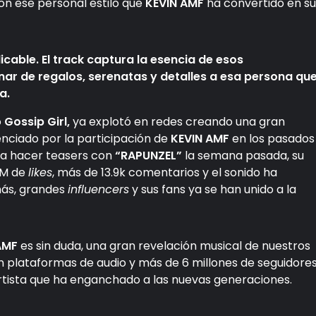
n ese personal estilo que
KEVIN AMF
ha convertido en su
cable. El track captura la esencia de esos
enar de regalos, serenatas y detalles a esa persona qu
a.
o
Gossip Girl,
ya explotó en redes creando una gran
enciado por la participación de
KEVIN AMF
en los pasados
a hacer teasers con
“RAPUNZEL”
la semana pasada, su
9M de
likes
, más de 13.9k comentarios y el sonido ha
más, grandes
influencers
y sus fans ya se han unido a la
AMF
es sin duda, una gran revelación musical de nuestros
n plataformas de audio y más de 6 millones de seguidore
 artista que ha enganchado a las nuevas generaciones.