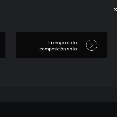
La magia de la
composición en la
pantalla grande:
Hans Zimmer &
Friends: Diamond in
the Desert en
Cinépolis +Que Cine