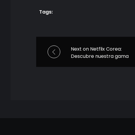
Tags:
Next on Netflix Corea:
Descubre nuestra gama
de nuevos favoritos del
K-content este 2025