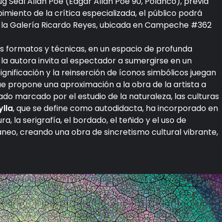
ug Seal Allan Poe (Edgar Allan Poe 90, Polanco), previa
ibimiento de la crítica especializada, el público podrá
en la Galería Ricardo Reyes, ubicada en Campeche #362
os formatos y técnicas, en un espacio de profunda
la autora invita al espectador a sumergirse en un
significación y la reinserción de íconos simbólicos juegan
que propone una aproximación a la obra de la artista a
do marcado por el estudio de la naturaleza, las culturas
lla
, que se define como autodidacta, ha incorporado en
a, la serigrafía, el bordado, el teñido y el uso de
eo, creando una obra de sincretismo cultural vibrante,