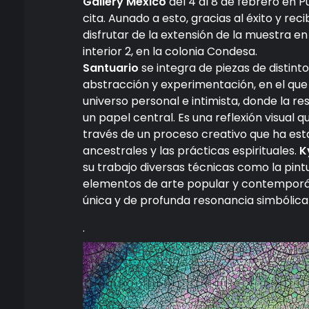
Gallery México
del 4 al 8 de febrero en P
cita. Aunado a esto, gracias al éxito y rec
disfrutar de la extensión de la muestra 
interior 2, en la colonia Condesa.
Santuario
se integra de piezas de distint
abstracción y experimentación, en el que 
universo personal e intimista, donde la re
un papel central. Es una reflexión visual 
través de un proceso creativo que ha esta
ancestrales y las prácticas espirituales.
Ky
su trabajo diversas técnicas como la pintur
elementos de arte popular y contemporán
única y de profunda resonancia simbólica
.