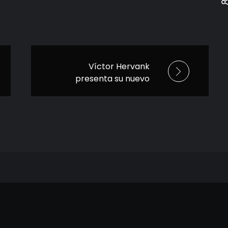
Víctor Hervank
presenta su nuevo
sencillo “Nena” y
anuncia concierto
en el IMER