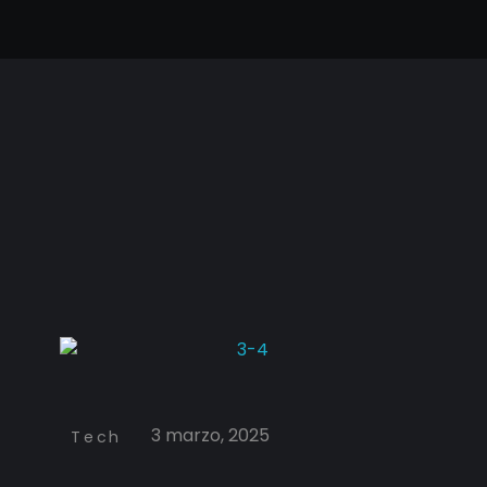
9 August, 2026
Cineframe - Vive el cine Frame a Frame
Cineframe - Vive el cine Frame a Frame
3 marzo, 2025
Tech