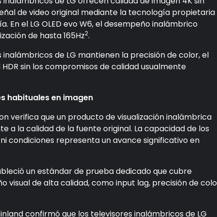
res inalámbricos de LG ofrecen calidad de imagen 4K sin
eñal de video original mediante la tecnología propietaria
ía. En el LG OLED evo W6, el desempeño inalámbrico
2
ización de hasta 165Hz
.
s inalámbricos de LG mantienen la precisión de color, el
l HDR sin los compromisos de calidad usualmente
es habituales en imagen
sion verifica que un producto de visualización inalámbrica
e a la calidad de la fuente original. La capacidad de los
os ni condiciones representa un avance significativo en
tableció un estándar de prueba dedicado que cubre
visual de alta calidad, como input lag, precisión de colo
inland confirmó que los televisores inalámbricos de LG