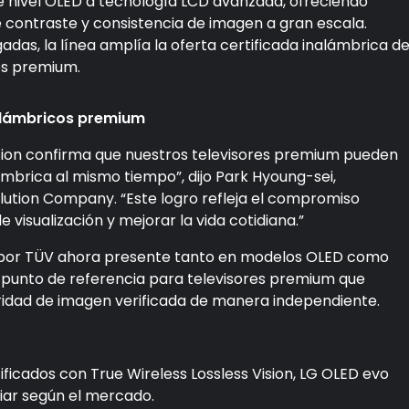
 nivel OLED a tecnología LCD avanzada, ofreciendo
e contraste y consistencia de imagen a gran escala.
adas, la línea amplía la oferta certificada inalámbrica d
es premium.
nalámbricos premium
Vision confirma que nuestros televisores premium pueden
ámbrica al mismo tiempo”, dijo Park Hyoung-sei,
lution Company. “Este logro refleja el compromiso
e visualización y mejorar la vida cotidiana.”
 por TÜV ahora presente tanto en modelos OLED como
 punto de referencia para televisores premium que
gridad de imagen verificada de manera independiente.
tificados con True Wireless Lossless Vision, LG OLED evo
iar según el mercado.