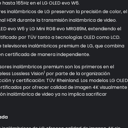
e hasta 165Hz en el LG OLED evo W6.
ores inalámbricos de LG preservan la precisión de color, el
nal HDR durante la transmisión inalámbrica de video.
OLED evo W6 y LG Mini RGB evo MRGB9M, extendiendo el
ificado por TÜV tanto a tecnologías OLED como LCD.
 de televisores inalámbricos premium de LG, que combina
en certificada de manera independiente.
isores inalámbricos premium son los primeros en el
1
eless Lossless Vision
por parte de la organización
ción y certificación: TÜV Rheinland. Los modelos LG OLED
tificados por ofrecer calidad de imagen 4K visualmente
ón inalámbrica de video ya no implica sacrificar
cada