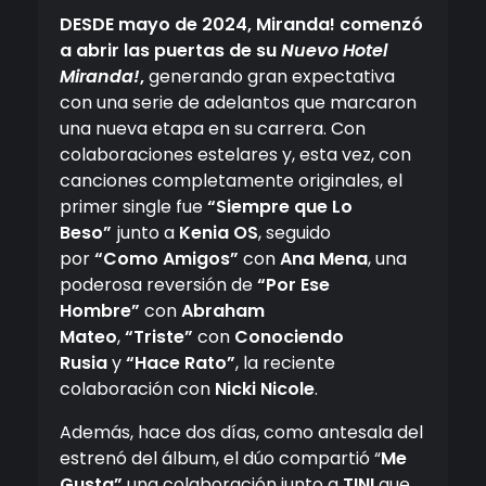
D
ESDE mayo de 2024, Miranda! comenzó
a abrir las puertas de su
Nuevo Hotel
Miranda!
,
generando gran expectativa
con una serie de adelantos que marcaron
una nueva etapa en su carrera. Con
colaboraciones estelares y, esta vez, con
canciones completamente originales, el
primer single fue
“Siempre que Lo
Beso”
junto a
Kenia OS
, seguido
por
“Como Amigos”
con
Ana Mena
, una
poderosa reversión de
“Por Ese
Hombre”
con
Abraham
Mateo
,
“Triste”
con
Conociendo
Rusia
y
“Hace Rato”
, la reciente
colaboración con
Nicki Nicole
.
Además, hace dos días, como antesala del
estrenó del álbum, el dúo compartió “
Me
Gusta”
una colaboración junto a
TINI
que