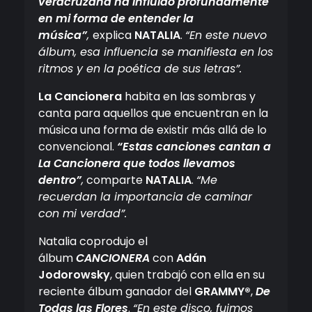
veracruzana ha influido profundamente
en mi forma de entender la
música”
,
explica
NATALIA
.
“En este nuevo
álbum, esa influencia se manifiesta en los
ritmos y en la poética de sus letras”.
La Cancionera
habita en las sombras y
canta para aquellos que encuentran en la
música una forma de existir más allá de lo
convencional.
“Estas canciones cantan a
La Cancionera que todos llevamos
dentro”
,
comparte
NATALIA
.
“Me
recuerdan la importancia de caminar
con mi verdad”.
Natalia coprodujo el
álbum
CANCIONERA
con
Adán
Jodorowsky
, quien trabajó con ella en su
reciente álbum ganador del
GRAMMY®
,
De
Todas las Flores
.
“En este disco, fuimos