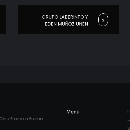
GRUPO LABERINTO Y
EDEN MUÑOZ UNEN
SUS TALENTOS PARA
CANTAR “BUENA
AMIGA”
Menú
 Cine Frame a Frame
S