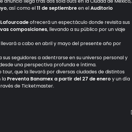
te anuncio llega tras dos sold outs en la Ciudad de México,
ayo
, así como el
11 de septiembre
en el
Auditorio
 Lafourcade
ofrecerá un espectáculo donde revisita sus
vas composiciones
, llevando a su público por un viaje
 llevará a cabo en abril y mayo del presente año por
 a sus seguidores a adentrarse en su universo personal y
desde una perspectiva profunda e íntima.
 tour, que la llevará por diversas ciudades de distintos
n la
Preventa Banamex a partir del 27 de enero
y un día
 través de Ticketmaster.