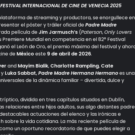
FESTIVAL INTERNACIONAL DE CINE DE VENECIA 2025
s, plataforma de streaming y productora, se enorgullece en
esentar el póster y tráiler oficial de
Padre Madre
rada película de
Jim Jarmusch’s
(
Paterson
,
Only Lovers
 su Premiere Mundial en competencia en el 82° Festival
anó el León de Oro, el premio máximo del festival y ahor
 cine de
México
este
9 de abril de 2026
.
ver
and
Mayim Bialik
,
Charlotte Rampling
,
Cate
e
y
Luka Sabbat,
Padre Madre Hermana Hermano
es una
iversales de la dinámica familiar – divertida, dulce y
ptico, dividida en tres capítulos situados en Dublín,
las relaciones entre hijos adultos, sus algo distantes padre
 destacables actuaciones del elenco y las irónicas e
 sobre la vida cotidiana. La más reciente película de
e como un oportuno recordatorio de que puedes elegir a