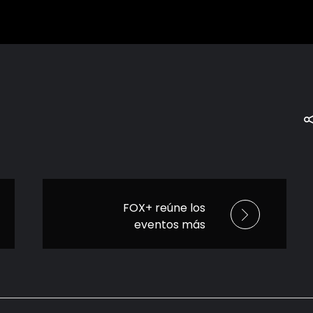
FOX+ reúne los
eventos más
electrizantes del
deporte mundial;
FOX ONE abre la
puerta a toda la
pasión del deporte