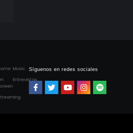
Home
Music
Síguenos en redes sociales
On
Entrevistas
creen
treaming