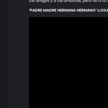
tus amigos y a tus amantes, pero no a tu f
‘PADRE MADRE HERMANA HERMANO’ LLEGAR