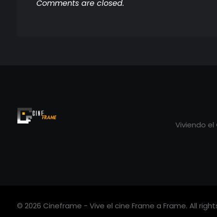
Comments are closed.
UNIVERSITARIO
IDENTIDAD Y
PERTENENCIA PARA
FORMACIÓN GIFF 2026
Viviendo el
Cineframe - Vive el cine Frame a Frame
Cineframe - Vive el cine Frame a Frame
© 2026 Cineframe - Vive el cine Frame a Frame. All right