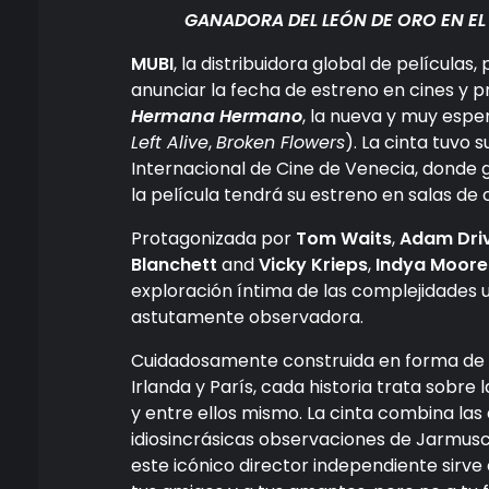
GANADORA DEL LEÓN DE ORO EN EL 
MUBI
, la distribuidora global de película
anunciar la fecha de estreno en cines y pr
Hermana Hermano
, la nueva y muy espe
Left Alive
,
Broken Flowers
). La cinta tuvo
Internacional de Cine de Venecia, donde g
la película tendrá su estreno en salas de
Protagonizada por
Tom Waits
,
Adam Dri
Blanchett
and
Vicky Krieps
,
Indya Moor
exploración íntima de las complejidades un
astutamente observadora.
Cuidadosamente construida en forma de trí
Irlanda y París, cada historia trata sobre 
y entre ellos mismo. La cinta combina las
idiosincrásicas observaciones de Jarmusch
este icónico director independiente sirv