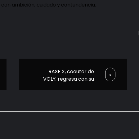
 con ambición, cuidado y contundencia.
RASE X, coautor de
VGLY, regresa con su
nuevo álbum “Ya no
tengas miedo,
Chupapi”