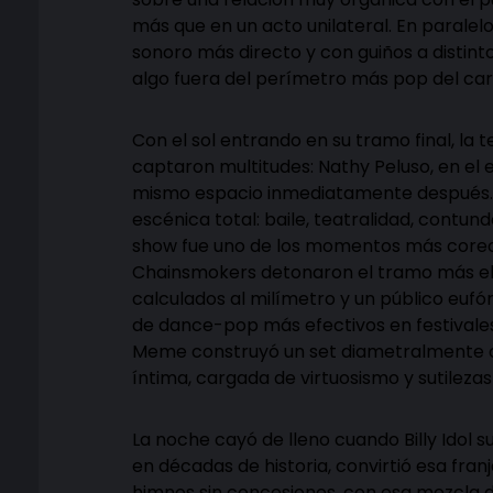
más que en un acto unilateral. En paralel
sonoro más directo y con guiños a distin
algo fuera del perímetro más pop del cart
Con el sol entrando en su tramo final, la
captaron multitudes: Nathy Peluso, en el 
mismo espacio inmediatamente después. P
escénica total: baile, teatralidad, contu
show fue uno de los momentos más coreog
Chainsmokers detonaron el tramo más elect
calculados al milímetro y un público eufó
de dance-pop más efectivos en festivales 
Meme construyó un set diametralmente o
íntima, cargada de virtuosismo y sutilez
La noche cayó de lleno cuando Billy Idol su
en décadas de historia, convirtió esa franj
himnos sin concesiones, con esa mezcla d