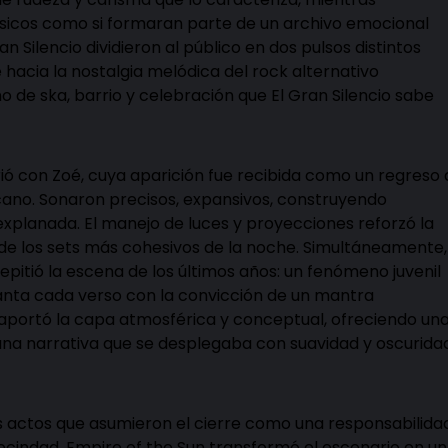
ásicos como si formaran parte de un archivo emocional
n Silencio dividieron al público en dos pulsos distintos
hacia la nostalgia melódica del rock alternativo
o de ska, barrio y celebración que El Gran Silencio sabe
rrió con Zoé, cuya aparición fue recibida como un regreso 
xicano. Sonaron precisos, expansivos, construyendo
explanada. El manejo de luces y proyecciones reforzó la
 de los sets más cohesivos de la noche. Simultáneamente,
epitió la escena de los últimos años: un fenómeno juvenil
canta cada verso con la convicción de un mantra
 aportó la capa atmosférica y conceptual, ofreciendo un
 una narrativa que se desplegaba con suavidad y oscurida
dos actos que asumieron el cierre como una responsabilida
 Vecindad. Empire of the Sun transformó el escenario en un