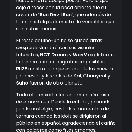
hasta en otro código postal. Pero lo que
dejó a todos con la boca abierta fue su
cover de “
Run Devil Run
”, que además de
traer nostalgia, demostró lo versátiles que
son estas queens.
El resto del line-up no se quedó atrás:
aespa
deslumbró con sus visuales
futuristas,
NCT Dream
y
WayV
explotaron
la tarima con coreografías imposibles,
RIIZE
mostró por qué es una de las nuevas
promesas, y los solos de
Kai
,
Chanyeol
y
Suho
fueron de otro planeta.
Todo el concierto fue una montaña rusa
de emociones. Desde la euforia, pasando
por la nostalgia, hasta los momentos de
ternura cuando los idols se dirigieron al
público en español, agradeciendo el cariño
con palabras como “¡Los amamos,