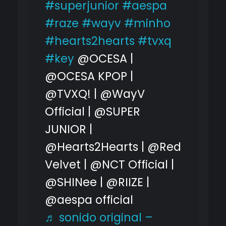
#superjunior
#aespa
#raze
#wayv
#minho
#hearts2hearts
#tvxq
#key
@OCESA |
@OCESA KPOP |
@TVXQ! | @WayV
Official | @SUPER
JUNIOR |
@Hearts2Hearts | @Red
Velvet | @NCT Official |
@SHINee | @RIIZE |
@aespa official
♬ sonido original –