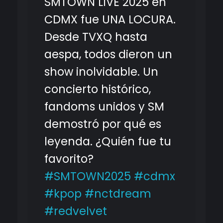
SMTOWN LIVE 2025 en
CDMX fue UNA LOCURA.
Desde TVXQ hasta
aespa, todos dieron un
show inolvidable. Un
concierto histórico,
fandoms unidos y SM
demostró por qué es
leyenda. ¿Quién fue tu
favorito?
#SMTOWN2025
#cdmx
#kpop
#nctdream
#redvelvet