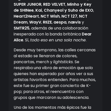
SUPER JUNIOR
,
RED VELVET
,
Minho y Key
de SHINee
,
Kai, Chanyeol y Suho de EXO
,
Heart2Heart
,
NCT Wish
,
NCT 127
,
NCT
Dream
,
WayV
,
RIIZE
,
aespa
,
nævis
y
SMTR25
, además de una colaboración
inesperada con la banda británica
Dear
Alice
. Sí,
todo eso en una sola noche
.
Desde muy temprano, las calles cercanas
al estadio se llenaron de colores,
pancartas, merch y
lightsticks
. Se
respiraba una vibra de emoción que solo
quienes han esperado por años ver a sus
artistas favoritos entienden. Para muchos,
este fue su primer gran concierto de K-
pop; para otros, el reencuentro con
grupos que marcaron su adolescencia.
Uno de los momentos más épicos fue la