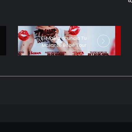
El Malilla anuncia Tu
Maliante Bebé Tour
por México