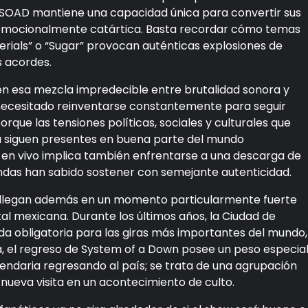
 SOAD mantiene una capacidad única para convertir sus
 emocionalmente catártica. Basta recordar cómo temas
“Aerials” o “Sugar” provocan auténticas explosiones de
s acordes.
en esa mezcla impredecible entre brutalidad sonora y
 necesitado reinventarse constantemente para seguir
rque las tensiones políticas, sociales y culturales que
a siguen presentes en buena parte del mundo
en vivo implica también enfrentarse a una descarga de
bandas han sabido sostener con semejante autenticidad.
s llegan además en un momento particularmente fuerte
tal mexicana. Durante los últimos años, la Ciudad de
a obligatoria para las giras más importantes del mundo,
, el regreso de System of a Down posee un peso especial
ndaria regresando al país; se trata de una agrupación
nueva visita en un acontecimiento de culto.