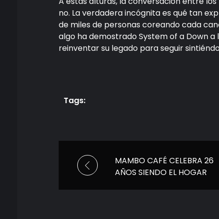
A estas alturas, la conversación entre los
no. La verdadera incógnita es qué tan ex
de miles de personas coreando cada canc
algo ha demostrado System of a Down a lo
reinventar su legado para seguir sintiénd
Tags:
MAMBO CAFÉ CELEBRA 26
AÑOS SIENDO EL HOGAR
DEL RITMO, EL BAILE Y LA
MEMORIA NOCTURNA DE
LA CDMX