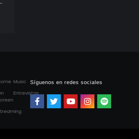
Home
Music
Síguenos en redes sociales
On
Entrevistas
creen
treaming