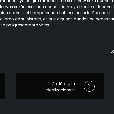
 fanáticos ya no gira alrededor de si el show será bueno o
plosivas serán esas dos noches de mayo frente a decenas
ión como si el tiempo nunca hubiera pasado. Porque si
 largo de su historia, es que algunas bandas no necesita
ose peligrosamente vivas.
Cariño… ¡sin
idealizaciones!