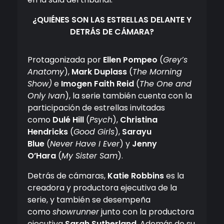
¿QUIÉNES SON LAS ESTRELLAS DELANTE Y
DETRÁS DE CÁMARA?
Protagonizada por
Ellen Pompeo
(
Grey’s
Anatomy
),
Mark Duplass
(
The Morning
Show)
e
Imogen Faith Reid
(
The One and
Only Ivan
), la serie también cuenta con la
participación de estrellas invitadas
como
Dulé Hill
(
Psych
),
Christina
Hendricks
(
Good Girls
),
Sarayu
Blue
(
Never Have I Ever
) y
Jenny
O’Hara
(
My Sister Sam
).
Detrás de cámaras,
Katie Robbins
es la
creadora y productora ejecutiva de la
serie, y también se desempeña
como
showrunner
junto con la productora
ejecutiva
Sarah
Sutherland
. Además de su