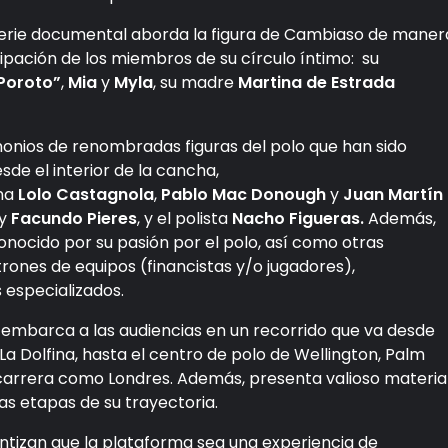
 serie documental
aborda la figura de Cambiaso de maner
ipación de los miembros de su círculo íntimo: su
Poroto”
,
Mia
y
Myla
, su madre
Martina de Estrada
onios de renombradas figuras del polo que han sido
sde el interior de la cancha,
ina
Lolo Castagnola
,
Pablo Mac Donough
y
Juan Martín
y
Facundo Pieres
, y el polista
Nacho Figueras.
Además,
conocido por su pasión por el polo, así como otras
ones de equipos (financistas y/o jugadores),
 especializados.
embarca a las audiencias en un recorrido que va desde
a Dolfina, hasta el centro de polo de Wellington, Palm
carrera como Londres. Además, presenta valioso materia
las etapas de su trayectoria.
ntizan que la plataforma sea una experiencia de