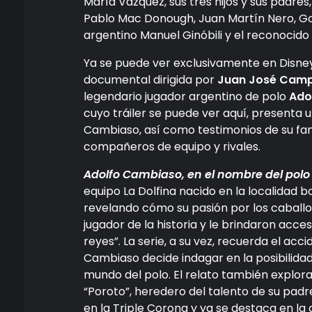
María Vázquez, sus tres hijos y sus padre
Pablo Mac Donough, Juan Martín Nero, Gon
argentino Manuel Ginóbili y el reconocid
Ya se puede ver exclusivamente en Disn
documental dirigida por
Juan José Camp
legendario jugador argentino de polo
Ado
cuyo tráiler se puede ver aquí, presenta 
Cambiaso, así como testimonios de su fam
compañeros de equipo y rivales.
Adolfo Cambiaso, en el nombre del polo
equipo La Dolfina nacido en la localidad 
revelando cómo su pasión por los caballos
jugador de la historia y le brindaron acceso
reyes”. La serie, a su vez, recuerda el a
Cambiaso decide indagar en la posibilidad
mundo del polo. El relato también explor
“Poroto”, heredero del talento de su padre
en la Triple Corona y ya se destaca en la