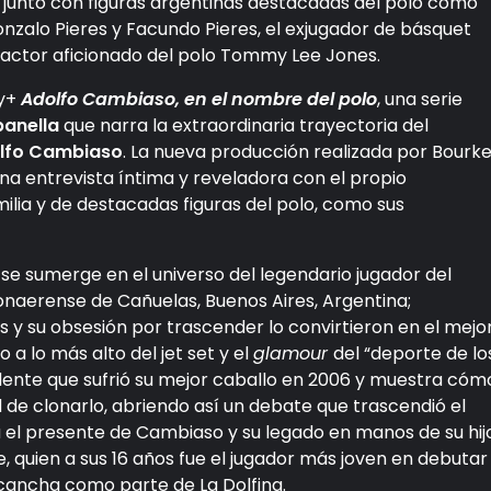
s, junto con figuras argentinas destacadas del polo como
zalo Pieres y Facundo Pieres, el exjugador de básquet
o actor aficionado del polo Tommy Lee Jones.
ey+
Adolfo
Cambiaso, en el nombre del polo
, una serie
anella
que narra la extraordinaria trayectoria del
lfo Cambiaso
.
La nueva producción realizada por Bourke
una entrevista íntima y reveladora con el propio
ilia y de destacadas figuras del polo, como sus
se sumerge en el universo del legendario jugador del
bonaerense de Cañuelas, Buenos Aires, Argentina;
 y su obsesión por trascender lo convirtieron en el mejo
 a lo más alto del jet set y el
glamour
del “deporte de lo
ccidente que sufrió su mejor caballo en 2006 y muestra cóm
 de clonarlo, abriendo así un debate que trascendió el
a el presente de Cambiaso y su legado en manos de su hij
, quien a sus 16 años fue el jugador más joven en debutar
 cancha como parte de La Dolfina.