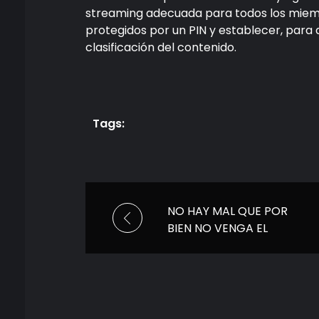
streaming adecuada para todos los miembr
protegidos por un PIN y establecer, para 
clasificación del contenido.
Tags:
NO HAY MAL QUE POR
BIEN NO VENGA EL
SEGUNDO EPISODIO DE
‘CHESPIRITO: SIN QUERER
QUERIENDO’ YA SE
ENCUENTRA DISPONIBLE
EN MAX