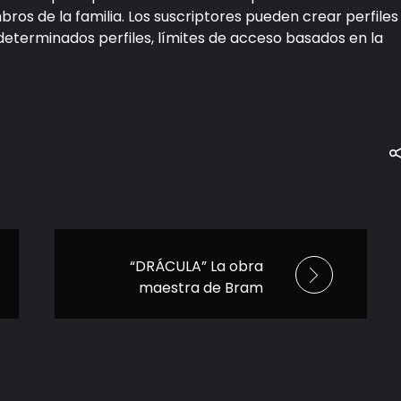
os de la familia. Los suscriptores pueden crear perfiles
determinados perfiles, límites de acceso basados en la
“DRÁCULA” La obra
maestra de Bram
Stoker, llega a la
pantalla grande
bajo la visión de Luc
Besson