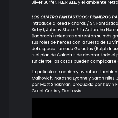
Silver Surfer, H.E.R.B.I.E. y el ambiente ret
LOS CUATRO FANTÁSTICOS: PRIMEROS P
introduce a Reed Richards / Sr. Fantástic
Kirby), Johnny Storm / La Antorcha Hum
Bachrach) mientras enfrentan su más gra
sus roles de héroes con la fuerza de su ví
del espacio llamado Galactus (Ralph Ineson
si el plan de Galactus de devorar todo el
suficiente, las cosas pueden complicarse
La película de acción y aventura también
Malkovich, Natasha Lyonne y Sarah Niles.
L
por Matt Shakman, producida por Kevin Fei
Grant Curtis y Tim Lewis.