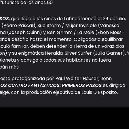
rofuturista de los años 60.
ASOS
, que llega a los cines de Latinoamérica el 24 de julio,
o (Pedro Pascal), Sue Storm / Mujer Invisible (Vanessa
ana (Joseph Quinn) y Ben Grimm / La Mole (Ebon Moss-
nde desafío hasta el momento. Obligados a equilibrar
nculo familiar, deben defender la Tierra de un voraz dios
) y su enigmática Heralda, Silver Surfer (Julia Garner). 
 planeta y consigo a todos sus habitantes no fuera
 aún más.
 está protagonizada por Paul Walter Hauser, John
OS CUATRO FANTÁSTICOS: PRIMEROS PASOS
es dirigida
ge, con la producción ejecutiva de Louis D’Esposito,