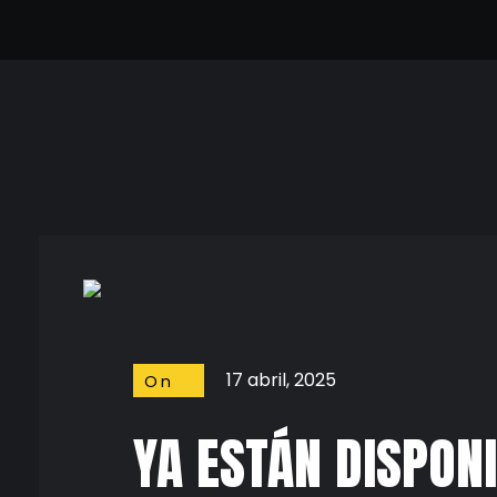
Cine Frame
Vive el Cine Frame a Frame
Cineframe - Vive el cine Frame a Frame
Cineframe - Vive el cine Frame a Frame
17 abril, 2025
On
Screen
YA ESTÁN DISPONI