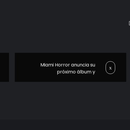
Miami Horror anuncia su
próximo álbum y
presentan su nuevo
sencillo “LOST SEASONS”