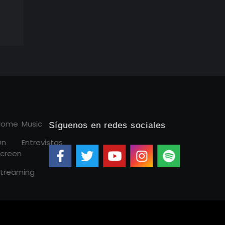
Home
Music
Síguenos en redes sociales
On
Entrevistas
creen
treaming