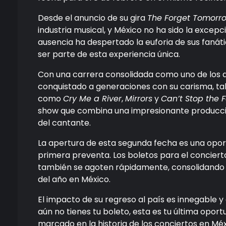
Desde el anuncio de su gira
The Forget Tomorr
industria musical, y México no ha sido la excepc
ausencia ha despertado la euforia de sus faná
ser parte de esta experiencia única.
Con una carrera consolidada como uno de los ar
conquistado a generaciones con su carisma, tal
como
Cry Me a River
,
Mirrors
y
Can’t Stop the F
show que combina una impresionante producción 
del cantante.
La apertura de esta segunda fecha es una opor
primera preventa. Los boletos para el concierto
también se agoten rápidamente, consolidando 
del año en México.
El impacto de su regreso al país es innegable y
aún no tienes tu boleto, esta es tu última opo
marcado en la historia de los conciertos en Méx