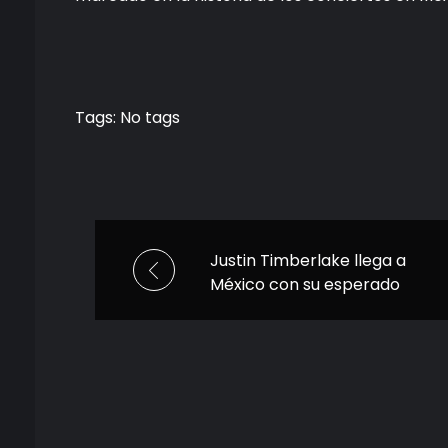
Tags: No tags
Justin Timberlake llega a
México con su esperado
‘The Forget Tomorrow
World Tour’