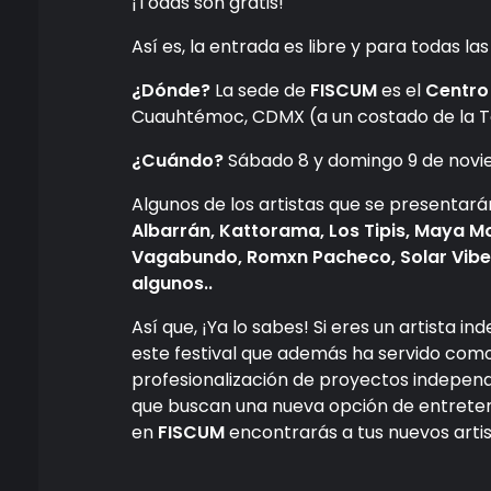
¡Todas son gratis!
Así es, la entrada es libre y para todas la
¿Dónde?
La sede de
FISCUM
es el
Centro 
Cuauhtémoc, CDMX (a un costado de la T
¿Cuándo?
Sábado 8 y domingo 9 de novi
Algunos de los artistas que se presentará
Albarrán, Kattorama, Los Tipis, Maya M
Vagabundo, Romxn Pacheco, Solar Vibes
algunos..
Así que, ¡Ya lo sabes! Si eres un artista i
este festival que además ha servido com
profesionalización de proyectos independie
que buscan una nueva opción de entrete
en
FISCUM
encontrarás a tus nuevos artis